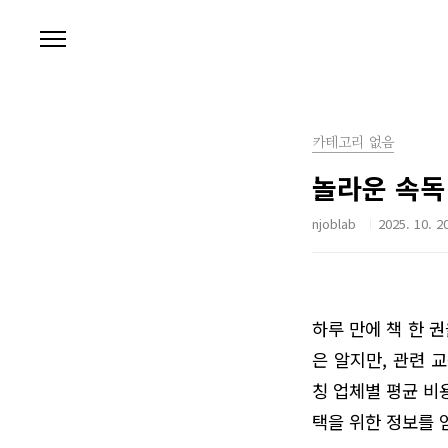
본문 바로가기
카테고리 없음
놀라운 속독
njoblab
2025. 10. 2
하루 만에 책 한 
은 알지만, 관련 
칭 업체별 평균 비
택을 위한 정보를 