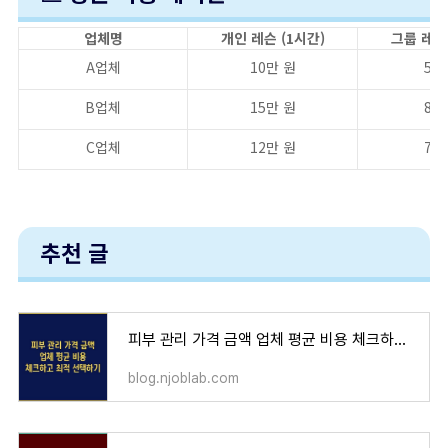
업체명
개인 레슨 (1시간)
그룹 레슨 
A업체
10만 원
5만
B업체
15만 원
8만
C업체
12만 원
7만
추천 글
피부 관리 가격 금액 업체 평균 비용 체크하고 최적 선택하기
blog.njoblab.com